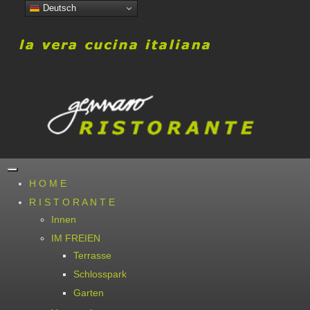
Deutsch
H O M E
R I S T O R A N T E
Innen
IM FREIEN
Terrasse
Schlosspark
Garten