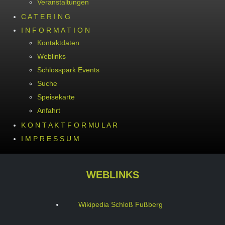
Veranstaltungen
C A T E R I N G
I N F O R M A T I O N
Kontaktdaten
Weblinks
Schlosspark Events
Suche
Speisekarte
Anfahrt
K O N T A K T F O R MU L A R
I M P R E S S U M
WEBLINKS
Wikipedia Schloß Fußberg