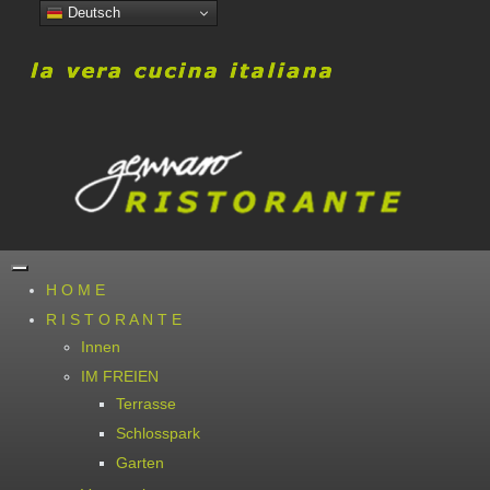
Deutsch
H O M E
R I S T O R A N T E
Innen
IM FREIEN
Terrasse
Schlosspark
Garten