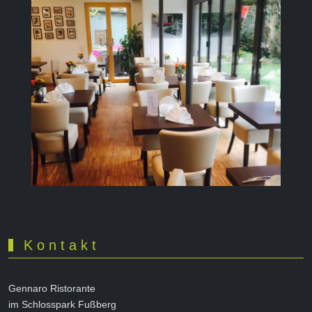
K o n t a k t
Gennaro Ristorante
im Schlosspark Fußberg