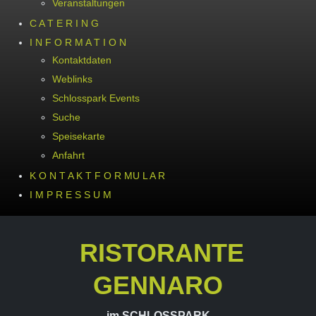
Veranstaltungen
C A T E R I N G
I N F O R M A T I O N
Kontaktdaten
Weblinks
Schlosspark Events
Suche
Speisekarte
Anfahrt
K O N T A K T F O R MU L A R
I M P R E S S U M
RISTORANTE
GENNARO
im SCHLOSSPARK