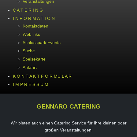
Veranstaltungen
C A T E R I N G
I N F O R M A T I O N
Kontaktdaten
Weblinks
Schlosspark Events
Suche
Speisekarte
Anfahrt
K O N T A K T F O R MU L A R
I M P R E S S U M
GENNARO CATERING
Wir bieten auch einen Catering Service für Ihre kleinen oder
großen Veranstaltungen!