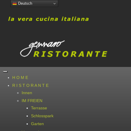
Deutsch
H O M E
R I S T O R A N T E
Innen
IM FREIEN
Terrasse
Schlosspark
Garten