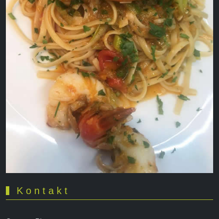
K o n t a k t